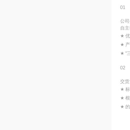
01
公司
自主
★
优
★
产
★
“
02
交货
★
标
★
根
★
的