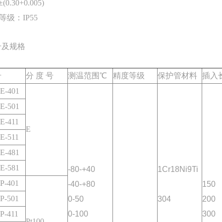
(0.30+0.005)
等级：IP55
号及规格
号
分 度 号
测温范围℃
精度等级
保护管材料
插入
E-401
E-501
E-411
E
E-511
E-481
E-581
-80-+40
1Cr18Ni9Ti
P-401
-40-+80
150
P-501
0-50
304
200
P-411
0-100
300
Pt100