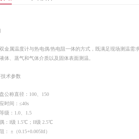
用
双金属温度计与热电偶/热电阻一体的方式，既满足现场测温需求，
液体、蒸气和气体介质以及固体表面测温。
要技术参数
盘公称直径：100、150
应时间：≤40s
级：1.0、1.5
：I级 1.5℃；II级 2.5℃
： ±（0.15+0.005ItI）