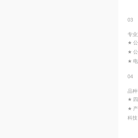
03
专业
★
公
★
公
★
电
04
品种
★
四
★
产
科技