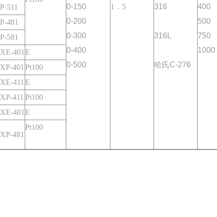
0-150
1．5
316
400
P-511
0-200
500
P-481
0-300
316L
750
P-581
0-400
1000
XE-401
E
0-500
哈氏C-276
XP-401
Pt100
XE-411
E
XP-411
Pt100
XE-481
E
Pt100
XP-481