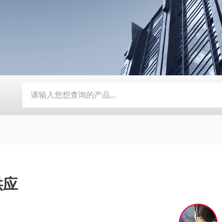
爆热电阻
导波雷达（杆式）
电梯电缆
进口电磁流量计|高
供应