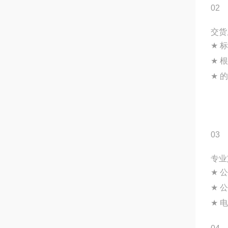
02
交货
★
标
★
根
★
的
03
专业
★
公
★
公
★
电