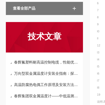
6
查看全部产品
7
8
9
l0
技术文章
ll
12
l3
l4
春辉氟塑料耐高温控制电缆，性能优秀，应用广泛
l5
万向型双金属温度计安装全指南：探杆长度、万向角度、密封方式，一步选对不返工
l6
l7
高温防腐热电偶工作原理及安装方法，工业现场测温使用指南
l8
19
春辉集团双金属温度计——中低温测量领域的可靠之选
说明: