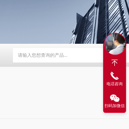
爆热电阻
导波雷达（杆式）
电梯电缆
进口电磁流量计|高
电话咨询
扫码加微信